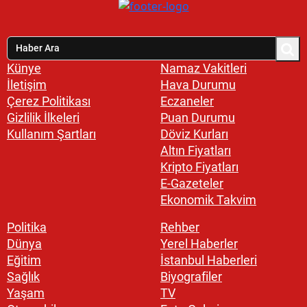
Künye
Namaz Vakitleri
İletişim
Hava Durumu
Çerez Politikası
Eczaneler
Gizlilik İlkeleri
Puan Durumu
Kullanım Şartları
Döviz Kurları
Altın Fiyatları
Kripto Fiyatları
E-Gazeteler
Ekonomik Takvim
Politika
Rehber
Dünya
Yerel Haberler
Eğitim
İstanbul Haberleri
Sağlık
Biyografiler
Yaşam
TV