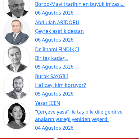
Bordo-Mavili tarihin en büyük imzası…
06 Ağustos 2026
Abdullah ARIDORU
Çeyrek asırlık destan
06 Ağustos 2026
Dr. İlhami FINDIKÇI
Bir taş kadar…
05 Ağustos 2026
Burak SAYGILI
Hafızayı kim koruyor?
05 Ağustos 2026
Yaşar İÇEN
“Çerçeve yasa” ile taş bile dile geldi ve
anaların yüreği yeniden yeşerdi
04 Ağustos 2026