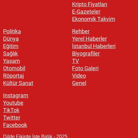
Kripto Fiyatları
E-Gazeteler
Ekonomik Takvim
Politika
Rehber
Dünya
Yerel Haberler
Eğitim
İstanbul Haberleri
Sağlık
Biyografiler
Yaşam
TV
Otomobil
Foto Galeri
Röportaj
Video
Kültür Sanat
Genel
Instagram
Youtube
TikTok
Twitter
Facebook
Dilde Fikirde İşte Birlik - 2025