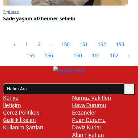
7 yıl önce
Sade yaşam alzheimer sebebi
‹
1
2
...
150
151
152
153
154
155
156
...
160
161
162
›
Künye
Namaz Vakitleri
İletişim
Hava Durumu
Çerez Politikası
Eczaneler
Gizlilik İlkeleri
Puan Durumu
Kullanım Şartları
Döviz Kurları
Altın Fiyatları