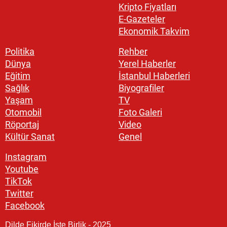
Kripto Fiyatları
E-Gazeteler
Ekonomik Takvim
Politika
Rehber
Dünya
Yerel Haberler
Eğitim
İstanbul Haberleri
Sağlık
Biyografiler
Yaşam
TV
Otomobil
Foto Galeri
Röportaj
Video
Kültür Sanat
Genel
Instagram
Youtube
TikTok
Twitter
Facebook
Dilde Fikirde İşte Birlik - 2025