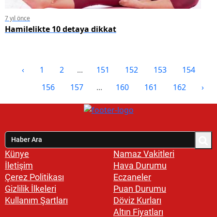
7 yıl önce
Hamilelikte 10 detaya dikkat
‹
1
2
...
151
152
153
154
155
156
157
...
160
161
162
›
Künye
Namaz Vakitleri
İletişim
Hava Durumu
Çerez Politikası
Eczaneler
Gizlilik İlkeleri
Puan Durumu
Kullanım Şartları
Döviz Kurları
Altın Fiyatları