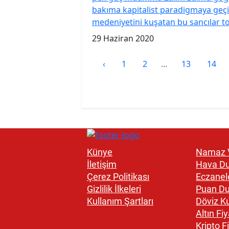
bakıma kapitalist paradigmaya geçiş
medeniyetini kuşatan bu sancılar to
29 Haziran 2020
‹
1
2
...
13
14
Künye
Namaz V
İletişim
Hava D
Çerez Politikası
Eczanel
Gizlilik İlkeleri
Puan D
Kullanım Şartları
Döviz Ku
Altın Fiy
Kripto Fi