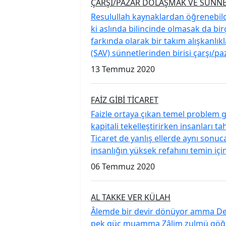
ÇARŞI/PAZAR DOLAŞMAK VE SÜNNE
Resulullah kaynaklardan öğrenebildi
ki aslında bilincinde olmasak da bir
farkında olarak bir takım alışkan
(SAV) sünnetlerinden birisi çarşı/p
13 Temmuz 2020
FAİZ GİBİ TİCARET
Faizle ortaya çıkan temel problem ge
kapitali tekelleştirirken insanları t
Ticaret de yanlış ellerde aynı sonuc
insanlığın yüksek refahını temin için
06 Temmuz 2020
AL TAKKE VER KÜLAH
Âlemde bir devir dönüyor amma Devr-
pek güç muamma Zâlim zulmü göğe d