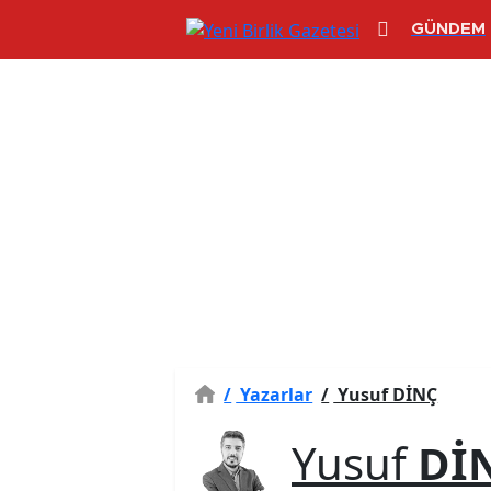
GÜNDEM
/
Yazarlar
/
Yusuf DİNÇ
Yusuf
Dİ