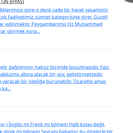
TİN İHYASI
klerimize göre o denli sade bir hayat yaşamıştır
çok faaliyetimiz sünnet kategorisine girer. Güzeli
lıklar edinmektir. Peygamberimiz Hz Muhammed
azar görmek esna...
lir dağılımının haksız biçimde bozulmasıdır. Faiz,
ahakkümü altına alacak bir güç geliştirmektedir.
a varacak bir niteliğe bürünebilir. Ticarette amaç
 ka...
i İngiliz mi Frenk mi bilmem Halli kolay değil,
irek mi bilmem Seyrani babamız bu dizelerle bir