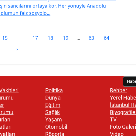
in sancılarını ortaya kor. Her yönüyle Anadolu
plumun faiz sosyolo...
15
16
17
18
19
...
63
64
›
akitleri
Politika
Rehber
urumu
Dünya
Yerel Habe
er
Eğitim
İstanbul H
urumu
Sağlık
Biyografile
rları
Yaşam
TV
atları
Otomobil
Foto Galeri
yatları
Röportaj
Video