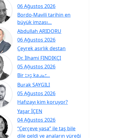
06 Ağustos 2026
Bordo-Mavili tarihin en
büyük imzası…
Abdullah ARIDORU
06 Ağustos 2026
Çeyrek asırlık destan
Dr. İlhami FINDIKÇI
05 Ağustos 2026
Bir taş kadar…
Burak SAYGILI
05 Ağustos 2026
Hafızayı kim koruyor?
Yaşar İÇEN
04 Ağustos 2026
“Çerçeve yasa” ile taş bile
dile geldi ve anaların yüreği