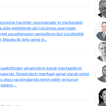
 ekonomik hacimler oluşmaktadır ki merkezdeki
elde edildiğinde akıl tutulması ayarındaki
ek paradigmanın yanlışlığının bizi sürüklediği
 Mesela ilk defa geniş ki...
erspektifinden yöneticilerin kendi menfaatlerini
larıdır. Yöneticilerin menfaati genel olarak şirket
u algısı yaratmalarıyla temin edilir ve bunun
oblemi,...