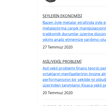
ŞEYLERİN EKONOMİSİ
Bazen öyle metalar etrafında öyle
metalaştırma çarpık manipülasyonla 
trajikomik durumlar üzerine düşünm
yıkımı analiz etmemize yardımcı olur.
27 Temmuz 2020
ASİL/VEKİL PROBLEMİ
Asil vekil problemi finans teorisi p
ortakların menfaatlerinin önüne alma
performansının bir şekilde iyi olduğ
üzerinden tanımlanır. Kısaca vekil pr
20 Temmuz 2020