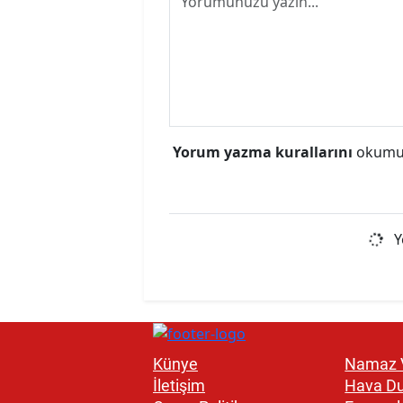
Yorum yazma kurallarını
okumuş
Y
Künye
Namaz V
İletişim
Hava D