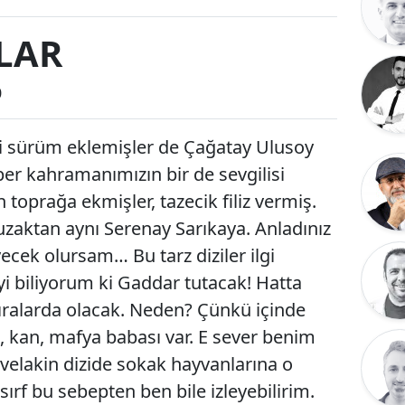
LAR
0
ni sürüm eklemişler de Çağatay Ulusoy
üper kahramanımızın bir de sevgilisi
toprağa ekmişler, tazecik filiz vermiş.
 uzaktan aynı Serenay Sarıkaya. Anladınız
eyecek olursam… Bu tarz diziler ilgi
i biliyorum ki Gaddar tutacak! Hatta
sıralarda olacak. Neden? Çünkü içinde
, kan, mafya babası var. E sever benim
velakin dizide sokak hayvanlarına o
 sırf bu sebepten ben bile izleyebilirim.