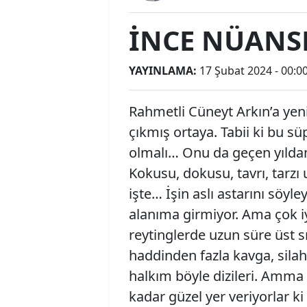
İNCE NÜANS
YAYINLAMA:
17 Şubat 2024 - 00:0
Rahmetli Cüneyt Arkın’a ye
çıkmış ortaya. Tabii ki bu s
olmalı… Onu da geçen yıldan 
Kokusu, dokusu, tavrı, tarzı
işte… İşin aslı astarını söyl
alanıma girmiyor. Ama çok iy
reytinglerde uzun süre üst 
haddinden fazla kavga, silah
halkım böyle dizileri. Amma 
kadar güzel yer veriyorlar ki