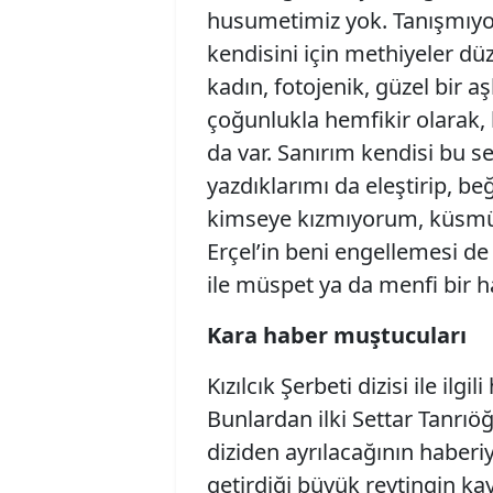
husumetimiz yok. Tanışmıyo
kendisini için methiyeler d
kadın, fotojenik, güzel bir a
çoğunlukla hemfikir olarak,
da var. Sanırım kendisi bu 
yazdıklarımı da eleştirip, 
kimseye kızmıyorum, küsm
Erçel’in beni engellemesi de
ile müspet ya da menfi bir
Kara haber muştucuları
Kızılcık Şerbeti dizisi ile ilg
Bunlardan ilki Settar Tanrıö
diziden ayrılacağının haberi
getirdiği büyük reytingin kay