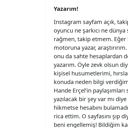
Yazarım!
Instagram sayfam açık, taki
oyuncu ne şarkıcı ne dünya 
rağmen, takip etmem. Eğer 
motoruna yazar, araştırırım
onu da sahte hesaplardan d
yazarım. Öyle zevk olsun diy
kişisel husumetlerimi, hırsl
konuda neden bilgi verdiğim
Hande Erçel’in paylaşımlar
yazılacak bir şey var mı di
hikmetse hesabını bulamad
rica ettim. O sayfasını şıp d
beni engellemiş! Bildiğim kada