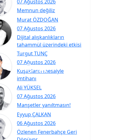
07 Ağustos 2026
Memnun değiliz
Murat ÖZDOĞAN
07 Ağustos 2026
Dijital alışkanlıkların
tahammül üzerindeki etkisi
Turgut TUNÇ
07 Ağustos 2026
Kuşakların mesaiyle
imtihanı
Ali YÜKSEL
07 Ağustos 2026
Manşetler yanıltmasın!
Eyyup ÇALKAN
06 Ağustos 2026
Özlenen Fenerbahçe Geri
Dönüyor