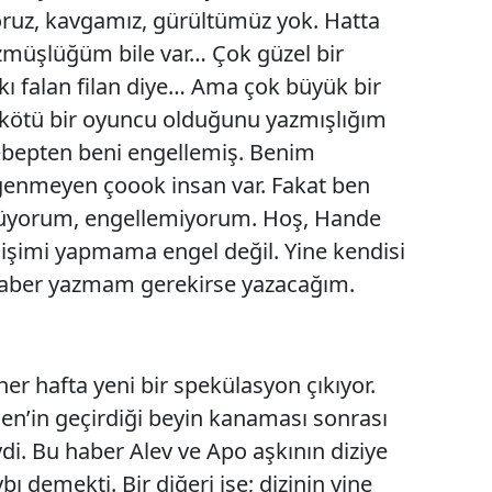
ruz, kavgamız, gürültümüz yok. Hatta
üzmüşlüğüm bile var… Çok güzel bir
şkı falan filan diye… Ama çok büyük bir
 kötü bir oyuncu olduğunu yazmışlığım
sebepten beni engellemiş. Benim
beğenmeyen çoook insan var. Fakat ben
üyorum, engellemiyorum. Hoş, Hande
 işimi yapmama engel değil. Yine kendisi
 haber yazmam gerekirse yazacağım.
ili her hafta yeni bir spekülasyon çıkıyor.
ğen’in geçirdiği beyin kanaması sonrası
ydi. Bu haber Alev ve Apo aşkının diziye
bı demekti. Bir diğeri ise; dizinin yine