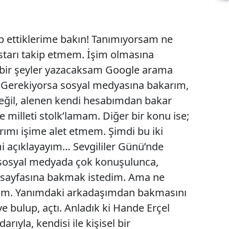
p ettiklerime bakın! Tanımıyorsam ne
starı takip etmem. İşim olmasına
bir şeyler yazacaksam Google arama
. Gerekiyorsa sosyal medyasına bakarım,
eğil, alenen kendi hesabımdan bakar
e milleti stolk’lamam. Diğer bir konu ise;
arımı işime alet etmem. Şimdi bu iki
i açıklayayım… Sevgililer Günü’nde
ı sosyal medyada çok konuşulunca,
ye sayfasına bakmak istedim. Ama ne
ım. Yanımdaki arkadaşımdan bakmasını
iye bulup, açtı. Anladık ki Hande Erçel
rıyla, kendisi ile kişisel bir