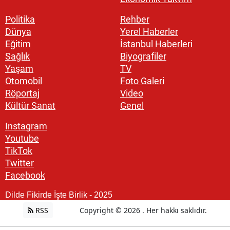
Politika
Rehber
Dünya
Yerel Haberler
Eğitim
İstanbul Haberleri
Sağlık
Biyografiler
Yaşam
TV
Otomobil
Foto Galeri
Röportaj
Video
Kültür Sanat
Genel
Instagram
Youtube
TikTok
Twitter
Facebook
Dilde Fikirde İşte Birlik - 2025
RSS
Copyright © 2026 . Her hakkı saklıdır.