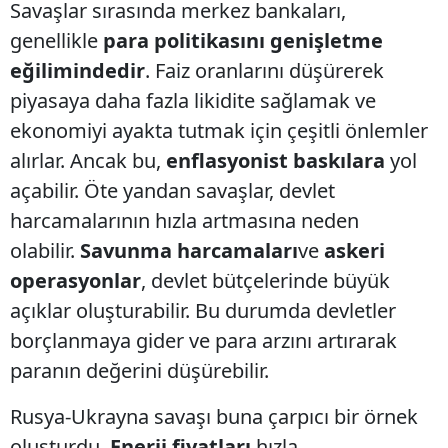
Savaşlar sırasında merkez bankaları,
genellikle
para politikasını genişletme
eğilimindedir
. Faiz oranlarını düşürerek
piyasaya daha fazla likidite sağlamak ve
ekonomiyi ayakta tutmak için çeşitli önlemler
alırlar. Ancak bu,
enflasyonist baskılara
yol
açabilir. Öte yandan savaşlar, devlet
harcamalarının hızla artmasına neden
olabilir.
Savunma harcamaları
ve
askeri
operasyonlar
, devlet bütçelerinde büyük
açıklar oluşturabilir. Bu durumda devletler
borçlanmaya gider ve para arzını artırarak
paranın değerini düşürebilir.
Rusya-Ukrayna savaşı buna çarpıcı bir örnek
oluşturdu.
Enerji fiyatları
hızla