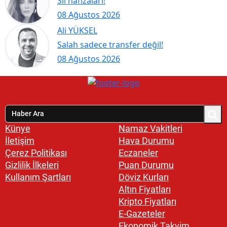
Sil hafızaları!
08 Ağustos 2026
Ali YÜKSEL
Salah sadece transfer değil!
08 Ağustos 2026
Künye
Namaz Vakitleri
İletişim
Hava Durumu
Çerez Politikası
Eczaneler
Gizlilik İlkeleri
Puan Durumu
Kullanım Şartları
Döviz Kurları
Altın Fiyatları
Kripto Fiyatları
E-Gazeteler
Ekonomik Takvim