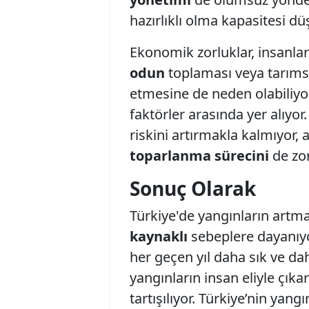
hazırlıklı olma kapasitesi düş
Ekonomik zorluklar, insanla
odun
toplaması veya tarımsa
etmesine de neden olabiliyor
faktörler arasında yer alıyor
riskini artırmakla kalmıyor
toparlanma sürecini
de zor
Sonuç Olarak
Türkiye'de yangınların artm
kaynaklı
sebeplere dayanıyor
her geçen yıl daha sık ve dah
yangınların insan eliyle çıka
tartışılıyor. Türkiye’nin ya