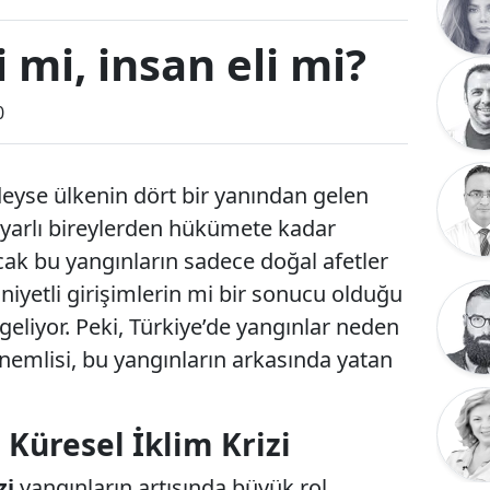
 mi, insan eli mi?
0
deyse ülkenin dört bir yanından gelen
uyarlı bireylerden hükümete kadar
cak bu yangınların sadece doğal afetler
iyetli girişimlerin mi bir sonucu olduğu
eliyor. Peki, Türkiye’de yangınlar neden
nemlisi, bu yangınların arkasında yatan
Küresel İklim Krizi
zi
yangınların artışında büyük rol