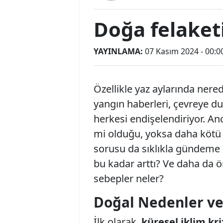
Doğa felaketi
YAYINLAMA:
07 Kasım 2024 - 00:0
Özellikle yaz aylarında nere
yangın haberleri, çevreye d
herkesi endişelendiriyor. An
mi olduğu, yoksa daha kötü n
sorusu da sıklıkla gündeme g
bu kadar arttı? Ve daha da ö
sebepler neler?
Doğal Nedenler ve 
İlk olarak,
küresel iklim kri