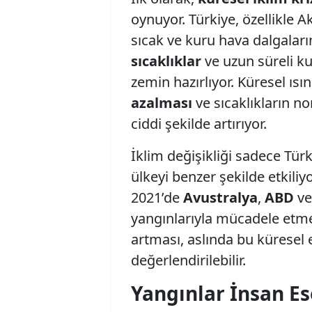
oynuyor. Türkiye, özellikle A
sıcak ve kuru hava dalgaları
sıcaklıklar
ve uzun süreli ku
zemin hazırlıyor. Küresel ıs
azalması
ve sıcaklıkların n
ciddi şekilde artırıyor.
İklim değişikliği sadece Türk
ülkeyi benzer şekilde etkiliy
2021’de
Avustralya
,
ABD
v
yangınlarıyla mücadele etme
artması, aslında bu küresel e
değerlendirilebilir.
Yangınlar İnsan Es