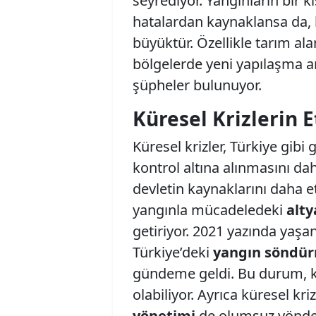
seyrediyor. Yangınların bir 
hatalardan kaynaklansa da, bi
büyüktür. Özellikle tarım ala
bölgelerde yeni yapılaşma am
şüpheler bulunuyor.
Küresel Krizlerin E
Küresel krizler, Türkiye gibi
kontrol altına alınmasını dah
devletin kaynaklarını daha e
yangınla mücadeledeki
alty
getiriyor. 2021 yazında yaşa
Türkiye’deki
yangın söndürm
gündeme geldi. Bu durum, kr
olabiliyor. Ayrıca küresel kri
yönetimi
de olumsuz yönde e