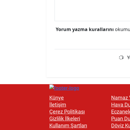
Yorum yazma kurallarını
okumuş
Y
Künye
Namaz V
İletişim
Hava D
Çerez Politikası
Eczanel
Gizlilik İlkeleri
Puan D
Kullanım Şartları
Döviz Ku