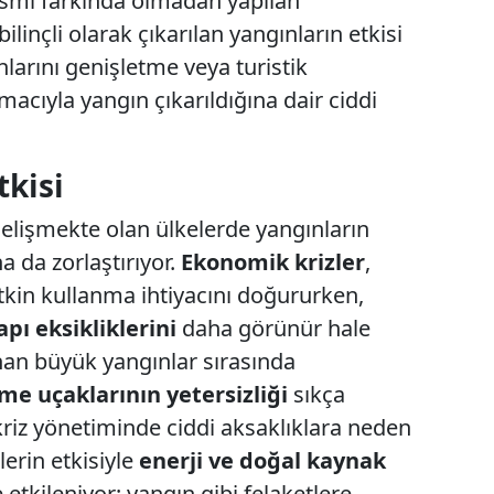
kısmı farkında olmadan yapılan
linçli olarak çıkarılan yangınların etkisi
nlarını genişletme veya turistik
acıyla yangın çıkarıldığına dair ciddi
tkisi
 gelişmekte olan ülkelerde yangınların
a da zorlaştırıyor.
Ekonomik krizler
,
tkin kullanma ihtiyacını doğururken,
apı eksikliklerini
daha görünür hale
nan büyük yangınlar sırasında
e uçaklarının yetersizliği
sıkça
iz yönetiminde ciddi aksaklıklara neden
zlerin etkisiyle
enerji ve doğal kaynak
tkileniyor; yangın gibi felaketlere