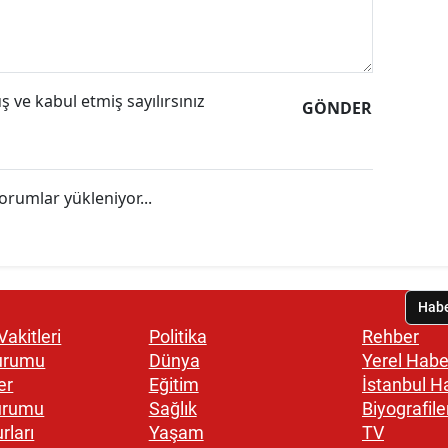
 ve kabul etmiş sayılırsınız
GÖNDER
orumlar yükleniyor...
akitleri
Politika
Rehber
urumu
Dünya
Yerel Habe
er
Eğitim
İstanbul H
urumu
Sağlık
Biyografile
rları
Yaşam
TV