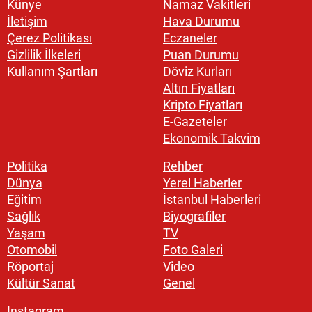
Künye
Namaz Vakitleri
İletişim
Hava Durumu
Çerez Politikası
Eczaneler
Gizlilik İlkeleri
Puan Durumu
Kullanım Şartları
Döviz Kurları
Altın Fiyatları
Kripto Fiyatları
E-Gazeteler
Ekonomik Takvim
Politika
Rehber
Dünya
Yerel Haberler
Eğitim
İstanbul Haberleri
Sağlık
Biyografiler
Yaşam
TV
Otomobil
Foto Galeri
Röportaj
Video
Kültür Sanat
Genel
Instagram