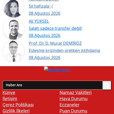
Sil hafızaları!
08 Ağustos 2026
Ali YÜKSEL
Salah sadece transfer değil!
08 Ağustos 2026
Prof. Dr. D. Murat DEMİRÖZ
Eşleşme krizinden üretken istihdama
08 Ağustos 2026
Künye
Namaz Vakitleri
İletişim
Hava Durumu
Çerez Politikası
Eczaneler
Gizlilik İlkeleri
Puan Durumu