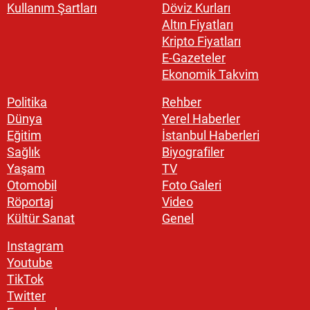
Kullanım Şartları
Döviz Kurları
Altın Fiyatları
Kripto Fiyatları
E-Gazeteler
Ekonomik Takvim
Politika
Rehber
Dünya
Yerel Haberler
Eğitim
İstanbul Haberleri
Sağlık
Biyografiler
Yaşam
TV
Otomobil
Foto Galeri
Röportaj
Video
Kültür Sanat
Genel
Instagram
Youtube
TikTok
Twitter