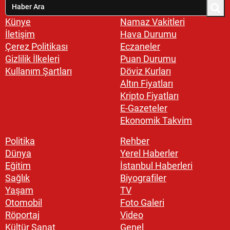
Künye
Namaz Vakitleri
İletişim
Hava Durumu
Çerez Politikası
Eczaneler
Gizlilik İlkeleri
Puan Durumu
Kullanım Şartları
Döviz Kurları
Altın Fiyatları
Kripto Fiyatları
E-Gazeteler
Ekonomik Takvim
Politika
Rehber
Dünya
Yerel Haberler
Eğitim
İstanbul Haberleri
Sağlık
Biyografiler
Yaşam
TV
Otomobil
Foto Galeri
Röportaj
Video
Kültür Sanat
Genel