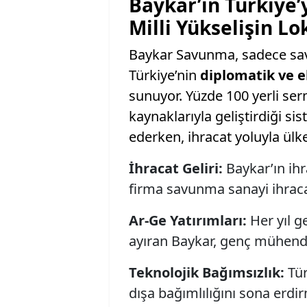
Baykar’ın Türkiye’
Milli Yükselişin Lo
Baykar Savunma, sadece sav
Türkiye’nin
diplomatik ve 
sunuyor. Yüzde 100 yerli ser
kaynaklarıyla geliştirdiği si
ederken, ihracat yoluyla ülk
İhracat Geliri:
Baykar’ın ihr
firma savunma sanayi ihraca
Ar-Ge Yatırımları:
Her yıl g
ayıran Baykar, genç mühendi
Teknolojik Bağımsızlık:
Tür
dışa bağımlılığını sona erdir