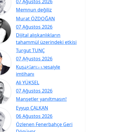
07 Ağustos 2026
Memnun değiliz
Murat ÖZDOĞAN
07 Ağustos 2026
Dijital alışkanlıkların
tahammül üzerindeki etkisi
Turgut TUNÇ
07 Ağustos 2026
Kuşakların mesaiyle
imtihanı
Ali YÜKSEL
07 Ağustos 2026
Manşetler yanıltmasın!
Eyyup ÇALKAN
06 Ağustos 2026
Özlenen Fenerbahçe Geri
Dönüyor