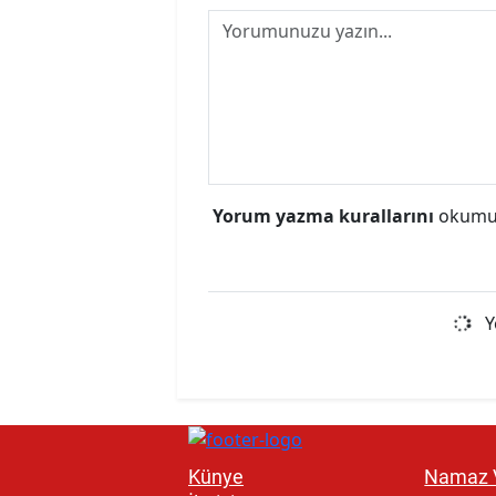
Yorum yazma kurallarını
okumuş
Y
Künye
Namaz V