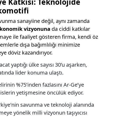
ye Katkısı: Teknolojide
komotifi
unma sanayiine değil, aynı zamanda
ekonomik vizyonuna
da ciddi katkılar
maye ile faaliyet gösteren firma, kendi öz
stemlerle dışa bağımlılığı minimize
eye döviz kazandırıyor.
acat yaptığı ülke sayısı 30’u aşarken,
tında lider konuma ulaştı.
elirinin %75’inden fazlasını Ar-Ge’ye
slerin yetişmesine öncülük ediyor.
kiye'nin savunma ve teknoloji alanında
meye yönelik milli vizyonun taşıyıcısı