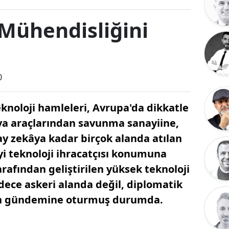
Mühendisliğini
0
teknoloji hamleleri, Avrupa'da dikkatle
ava araçlarından savunma sanayiine,
ay zekâya kadar birçok alanda atılan
’yi teknoloji ihracatçısı konumuna
arafından geliştirilen yüksek teknoloji
dece askeri alanda değil, diplomatik
nın gündemine oturmuş durumda.