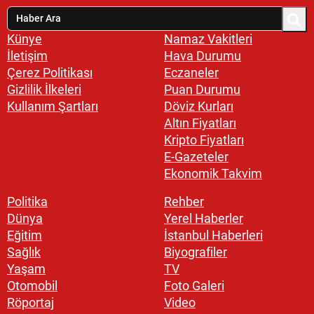
Künye
Namaz Vakitleri
İletişim
Hava Durumu
Çerez Politikası
Eczaneler
Gizlilik İlkeleri
Puan Durumu
Kullanım Şartları
Döviz Kurları
Altın Fiyatları
Kripto Fiyatları
E-Gazeteler
Ekonomik Takvim
Politika
Rehber
Dünya
Yerel Haberler
Eğitim
İstanbul Haberleri
Sağlık
Biyografiler
Yaşam
TV
Otomobil
Foto Galeri
Röportaj
Video