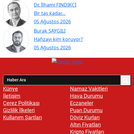
Dr. İlhami FINDIKÇI
Bir taş kadar…
05 Ağustos 2026
Burak SAYGILI
Hafızayı kim koruyor?
05 Ağustos 2026
Künye
Namaz Vakitleri
İletişim
Hava Durumu
Çerez Politikası
Eczaneler
Gizlilik İlkeleri
Puan Durumu
Kullanım Şartları
Döviz Kurları
Altın Fiyatları
Kripto Fiyatları