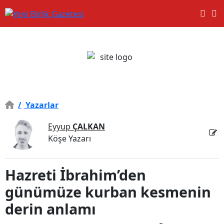
/
Yazarlar
Eyyup
ÇALKAN
Köşe Yazarı
Hazreti İbrahim’den
günümüze kurban kesmenin
derin anlamı