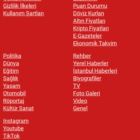
Gizlilik İlkeleri
Puan Durumu
Kullanım Şartları
Döviz Kurları
Altın Fiyatları
Kripto Fiyatları
E-Gazeteler
Ekonomik Takvim
Politika
Rehber
Dünya
Yerel Haberler
Eğitim
İstanbul Haberleri
Sağlık
Biyografiler
Yaşam
TV
Otomobil
Foto Galeri
Röportaj
Video
Kültür Sanat
Genel
Instagram
Youtube
TikTok