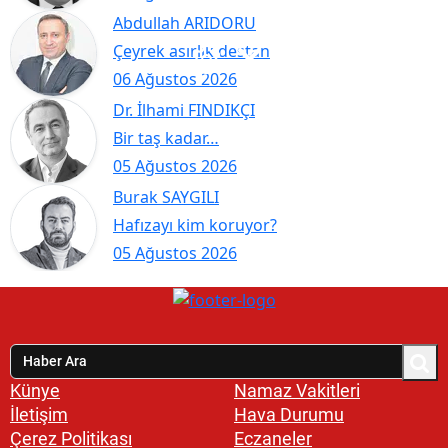
Abdullah ARIDORU
Çeyrek asırlık destan
06 Ağustos 2026
Dr. İlhami FINDIKÇI
Bir taş kadar…
05 Ağustos 2026
Burak SAYGILI
Hafızayı kim koruyor?
05 Ağustos 2026
Künye
Namaz Vakitleri
İletişim
Hava Durumu
Çerez Politikası
Eczaneler