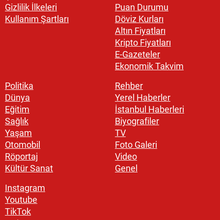
Gizlilik İlkeleri
Puan Durumu
Kullanım Şartları
Döviz Kurları
Altın Fiyatları
Kripto Fiyatları
E-Gazeteler
Ekonomik Takvim
Politika
Rehber
Dünya
Yerel Haberler
Eğitim
İstanbul Haberleri
Sağlık
Biyografiler
Yaşam
TV
Otomobil
Foto Galeri
Röportaj
Video
Kültür Sanat
Genel
Instagram
Youtube
TikTok