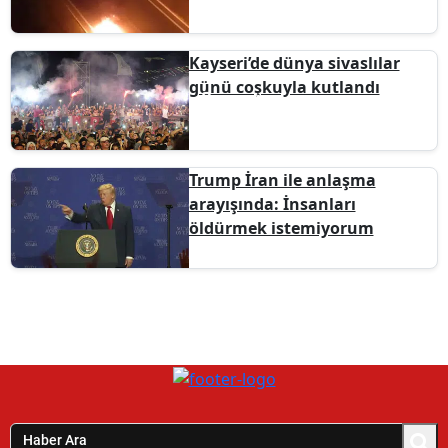
Kayseri’de dünya sivaslılar
günü coşkuyla kutlandı
Trump İran ile anlaşma
arayışında: İnsanları
öldürmek istemiyorum