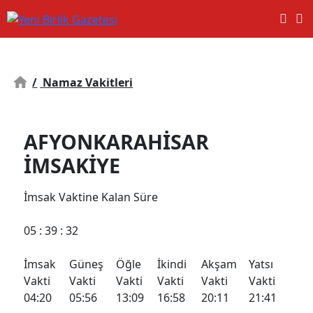
/
Namaz Vakitleri
AFYONKARAHISAR
İMSAKİYE
İmsak
Vaktine Kalan Süre
05
: 39 :
31
İmsak
Güneş
Öğle
İkindi
Akşam
Yatsı
Vakti
Vakti
Vakti
Vakti
Vakti
Vakti
04:20
05:56
13:09
16:58
20:11
21:41