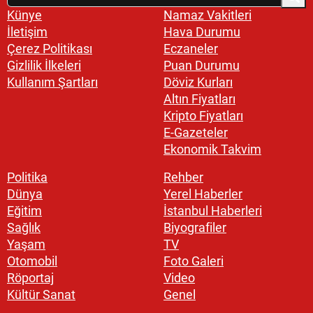
Künye
Namaz Vakitleri
İletişim
Hava Durumu
Çerez Politikası
Eczaneler
Gizlilik İlkeleri
Puan Durumu
Kullanım Şartları
Döviz Kurları
Altın Fiyatları
Kripto Fiyatları
E-Gazeteler
Ekonomik Takvim
Politika
Rehber
Dünya
Yerel Haberler
Eğitim
İstanbul Haberleri
Sağlık
Biyografiler
Yaşam
TV
Otomobil
Foto Galeri
Röportaj
Video
Kültür Sanat
Genel