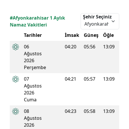
Şehir Seçiniz
#Afyonkarahisar 1 Aylık
Namaz Vakitleri
Tarihler
İmsak
Güneş
Öğle
İkin
06
04:20
05:56
13:09
16:5
Ağustos
2026
Perşembe
07
04:21
05:57
13:09
16:5
Ağustos
2026
Cuma
08
04:23
05:58
13:09
16:5
Ağustos
2026