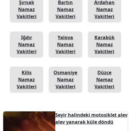
Şırnak
Bartın
Ardahan
Namaz
Namaz
Namaz
Vakitleri
Vakitleri
Vakitleri
Iğdır
Yalova
Karabük
Namaz
Namaz
Namaz
Vakitleri
Vakitleri
Vakitleri
Kilis
Osmaniye
Düzce
Namaz
Namaz
Namaz
Vakitleri
Vakitleri
Vakitleri
Seyir halindeki motosiklet alev
alev yanarak küle döndü