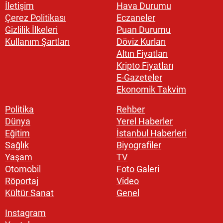
İletişim
Hava Durumu
Çerez Politikası
Eczaneler
Gizlilik İlkeleri
Puan Durumu
Kullanım Şartları
Döviz Kurları
Altın Fiyatları
Kripto Fiyatları
E-Gazeteler
Ekonomik Takvim
Politika
Rehber
Dünya
Yerel Haberler
Eğitim
İstanbul Haberleri
Sağlık
Biyografiler
Yaşam
TV
Otomobil
Foto Galeri
Röportaj
Video
Kültür Sanat
Genel
Instagram