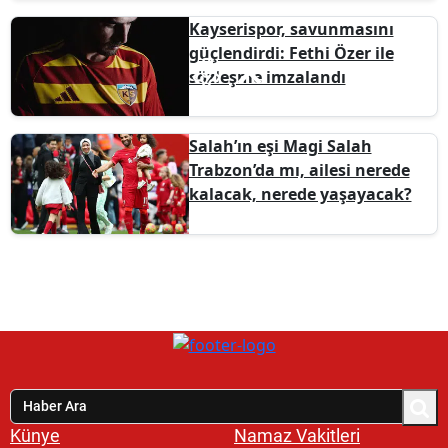
Kayserispor, savunmasını
güçlendirdi: Fethi Özer ile
sözleşme imzalandı
Salah’ın eşi Magi Salah
Trabzon’da mı, ailesi nerede
kalacak, nerede yaşayacak?
Künye
Namaz Vakitleri