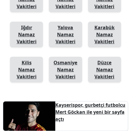
Vakitleri
Vakitleri
Vakitleri
Iğdır
Yalova
Karabük
Namaz
Namaz
Namaz
Vakitleri
Vakitleri
Vakitleri
Kilis
Osmaniye
Düzce
Namaz
Namaz
Namaz
Vakitleri
Vakitleri
Vakitleri
Kayserispor, gurbetçi futbolcu
Mert Göckan ile yeni bir sayfa
açtı