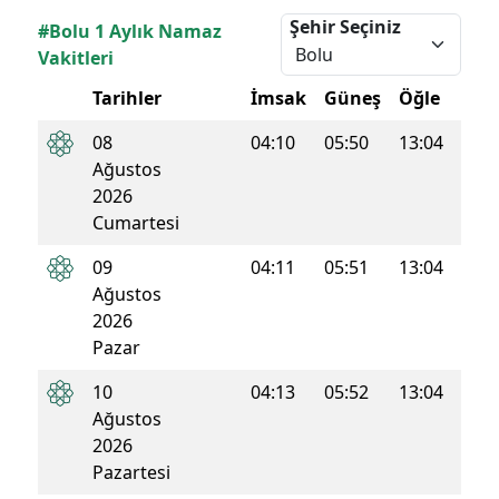
Şehir Seçiniz
#Bolu 1 Aylık Namaz
Vakitleri
Tarihler
İmsak
Güneş
Öğle
İkin
08
04:10
05:50
13:04
16:5
Ağustos
2026
Cumartesi
09
04:11
05:51
13:04
16:5
Ağustos
2026
Pazar
10
04:13
05:52
13:04
16:5
Ağustos
2026
Pazartesi