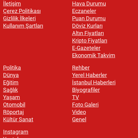
İletişim
Hava Durumu
Çerez Politikası
Eczaneler
Gizlilik İlkeleri
Puan Durumu
Kullanım Şartları
Döviz Kurları
Altın Fiyatları
Kripto Fiyatları
E-Gazeteler
Ekonomik Takvim
Politika
Rehber
Dünya
Yerel Haberler
Eğitim
İstanbul Haberleri
Sağlık
Biyografiler
Yaşam
TV
Otomobil
Foto Galeri
Röportaj
Video
Kültür Sanat
Genel
Instagram