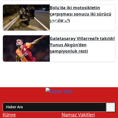
Bolu'da iki motosikletin
çarpışması sonucu iki sürücü
yaralandı
Galatasaray Villarreal’e takıldı!
Yunus Akgün’den
şampiyonluk resti
Künye
Namaz Vakitleri