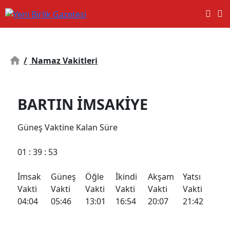
/
Namaz Vakitleri
BARTIN İMSAKİYE
Güneş
Vaktine Kalan Süre
01
: 39 :
53
İmsak
Güneş
Öğle
İkindi
Akşam
Yatsı
Vakti
Vakti
Vakti
Vakti
Vakti
Vakti
04:04
05:46
13:01
16:54
20:07
21:42