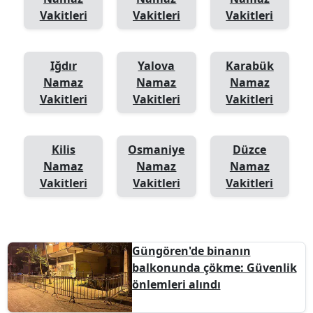
Vakitleri
Vakitleri
Vakitleri
Iğdır
Yalova
Karabük
Namaz
Namaz
Namaz
Vakitleri
Vakitleri
Vakitleri
Kilis
Osmaniye
Düzce
Namaz
Namaz
Namaz
Vakitleri
Vakitleri
Vakitleri
Güngören'de binanın
balkonunda çökme: Güvenlik
önlemleri alındı