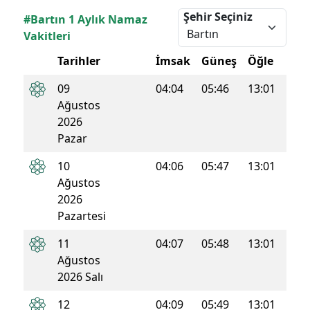
Şehir Seçiniz
#Bartın 1 Aylık Namaz
Vakitleri
Tarihler
İmsak
Güneş
Öğle
İkin
09
04:04
05:46
13:01
16:5
Ağustos
2026
Pazar
10
04:06
05:47
13:01
16:5
Ağustos
2026
Pazartesi
11
04:07
05:48
13:01
16:5
Ağustos
2026 Salı
12
04:09
05:49
13:01
16:5