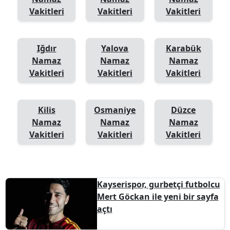
Vakitleri
Vakitleri
Vakitleri
Iğdır
Yalova
Karabük
Namaz
Namaz
Namaz
Vakitleri
Vakitleri
Vakitleri
Kilis
Osmaniye
Düzce
Namaz
Namaz
Namaz
Vakitleri
Vakitleri
Vakitleri
Kayserispor, gurbetçi futbolcu
Mert Göckan ile yeni bir sayfa
açtı