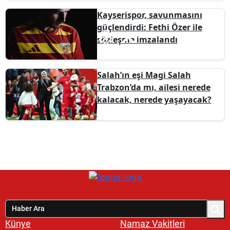
Kayserispor, savunmasını
güçlendirdi: Fethi Özer ile
sözleşme imzalandı
Salah’ın eşi Magi Salah
Trabzon’da mı, ailesi nerede
kalacak, nerede yaşayacak?
Künye
Namaz Vakitleri