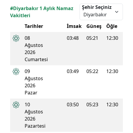
Şehir Seçiniz
#Diyarbakır 1 Aylık Namaz
Vakitleri
Tarihler
İmsak
Güneş
Öğle
İkin
08
03:48
05:21
12:30
16:1
Ağustos
2026
Cumartesi
09
03:49
05:22
12:30
16:1
Ağustos
2026
Pazar
10
03:50
05:23
12:30
16:1
Ağustos
2026
Pazartesi