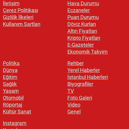
İletişim
Hava Durumu
Çerez Politikası
Eczaneler
Gizlilik İlkeleri
Puan Durumu
Kullanım Şartları
Döviz Kurları
Altın Fiyatları
Kripto Fiyatları
E-Gazeteler
Ekonomik Takvim
Politika
Rehber
Dünya
Yerel Haberler
Eğitim
İstanbul Haberleri
Sağlık
Biyografiler
Yaşam
TV
Otomobil
Foto Galeri
Röportaj
Video
Kültür Sanat
Genel
Instagram