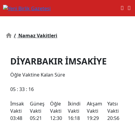
/
Namaz Vakitleri
DIYARBAKIR İMSAKİYE
Öğle
Vaktine Kalan Süre
05
: 33 :
16
İmsak
Güneş
Öğle
İkindi
Akşam
Yatsı
Vakti
Vakti
Vakti
Vakti
Vakti
Vakti
03:48
05:21
12:30
16:18
19:29
20:56