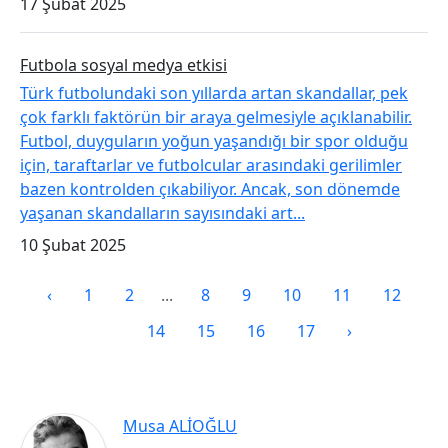
17 Şubat 2025
Futbola sosyal medya etkisi
Türk futbolundaki son yıllarda artan skandallar, pek
çok farklı faktörün bir araya gelmesiyle açıklanabilir.
Futbol, duyguların yoğun yaşandığı bir spor olduğu
için, taraftarlar ve futbolcular arasındaki gerilimler
bazen kontrolden çıkabiliyor. Ancak, son dönemde
yaşanan skandalların sayısındaki art...
10 Şubat 2025
‹
1
2
...
8
9
10
11
12
13
14
15
16
17
›
Musa ALİOĞLU