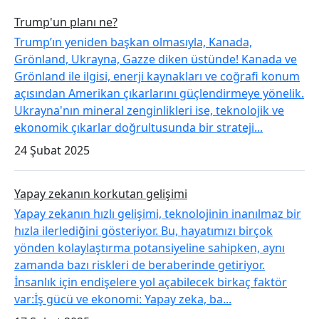
Trump'un planı ne?
Trump’ın yeniden başkan olmasıyla, Kanada,
Grönland, Ukrayna, Gazze diken üstünde! Kanada ve
Grönland ile ilgisi, enerji kaynakları ve coğrafi konum
açısından Amerikan çıkarlarını güçlendirmeye yönelik.
Ukrayna'nın mineral zenginlikleri ise, teknolojik ve
ekonomik çıkarlar doğrultusunda bir strateji...
24 Şubat 2025
Yapay zekanın korkutan gelişimi
Yapay zekanın hızlı gelişimi, teknolojinin inanılmaz bir
hızla ilerlediğini gösteriyor. Bu, hayatımızı birçok
yönden kolaylaştırma potansiyeline sahipken, aynı
zamanda bazı riskleri de beraberinde getiriyor.
İnsanlık için endişelere yol açabilecek birkaç faktör
var:İş gücü ve ekonomi: Yapay zeka, ba...