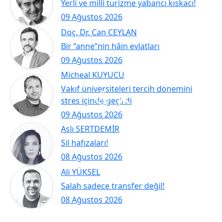
Yerli ve milli turizme yabancı kıskacı!
09 Ağustos 2026
Doç. Dr. Can CEYLAN
Bir “anne”nin hâin evlatları
09 Ağustos 2026
Micheal KUYUCU
Vakıf üniversiteleri tercih dönemini
stres içinde geçirdi
09 Ağustos 2026
Aslı SERTDEMİR
Sil hafızaları!
08 Ağustos 2026
Ali YÜKSEL
Salah sadece transfer değil!
08 Ağustos 2026