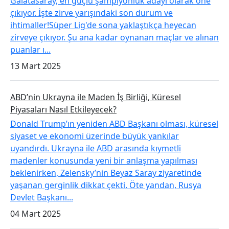
Galatasaray, en güçlü şampiyonluk adayı olarak öne
çıkıyor. İşte zirve yarışındaki son durum ve
ihtimaller!Süper Lig'de sona yaklaştıkça heyecan
zirveye çıkıyor. Şu ana kadar oynanan maçlar ve alınan
puanlar ı...
13 Mart 2025
ABD’nin Ukrayna ile Maden İş Birliği, Küresel
Piyasaları Nasıl Etkileyecek?
Donald Trump’ın yeniden ABD Başkanı olması, küresel
siyaset ve ekonomi üzerinde büyük yankılar
uyandırdı. Ukrayna ile ABD arasında kıymetli
madenler konusunda yeni bir anlaşma yapılması
beklenirken, Zelensky’nin Beyaz Saray ziyaretinde
yaşanan gerginlik dikkat çekti. Öte yandan, Rusya
Devlet Başkanı...
04 Mart 2025