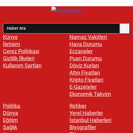
Künye
Namaz Vakitleri
İletişim
Hava Durumu
Çerez Politikası
Eczaneler
Gizlilik İlkeleri
Puan Durumu
Kullanım Şartları
Döviz Kurları
Altın Fiyatları
Kripto Fiyatları
E-Gazeteler
Ekonomik Takvim
Politika
Rehber
Dünya
Yerel Haberler
Eğitim
İstanbul Haberleri
Sağlık
Biyografiler