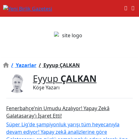
/
Yazarlar
/
Eyyup ÇALKAN
Eyyup
ÇALKAN
Köşe Yazarı
Fenerbahçe’nin Umudu Azalıyor! Yapay Zekâ
Galatasaray’ı İşaret Etti!
Süper Lig'de şampiyonluk yarışı tüm heyecanıyla
devam ediyor! Yapay zekâ analizlerine göre