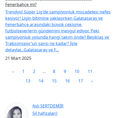
Fenerbahçe mi?
Trendyol Süper Lig'de şampiyonluk mücadelesi nefes
kesiyor! Ligin bitimine yaklaşırken Galatasaray ve
Fenerbahçe arasındaki büyük çekişme,
futbolseverlerin gündemini meşgul ediyor. Peki,
şampiyonluk yolunda hangi takım önde? Beşiktaş ve
Trabzonspor’un şansı ne kadar? İşte
detaylar...Galatasaray ve F...
21 Mart 2025
‹
1
2
...
8
9
10
11
12
13
14
15
16
17
›
Aslı SERTDEMİR
Sil hafızaları!