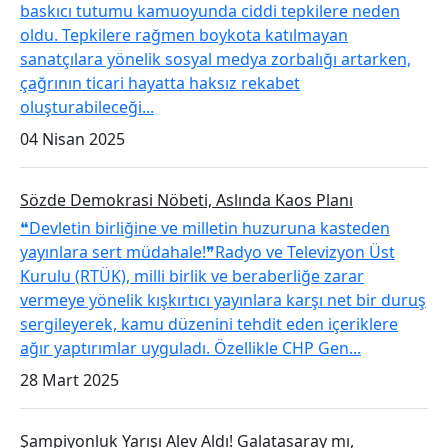
baskıcı tutumu kamuoyunda ciddi tepkilere neden
oldu. Tepkilere rağmen boykota katılmayan
sanatçılara yönelik sosyal medya zorbalığı artarken,
çağrının ticari hayatta haksız rekabet
oluşturabileceği...
04 Nisan 2025
Sözde Demokrasi Nöbeti, Aslında Kaos Planı
❝Devletin birliğine ve milletin huzuruna kasteden
yayınlara sert müdahale!❞Radyo ve Televizyon Üst
Kurulu (RTÜK), milli birlik ve beraberliğe zarar
vermeye yönelik kışkırtıcı yayınlara karşı net bir duruş
sergileyerek, kamu düzenini tehdit eden içeriklere
ağır yaptırımlar uyguladı. Özellikle CHP Gen...
28 Mart 2025
Şampiyonluk Yarışı Alev Aldı! Galatasaray mı,