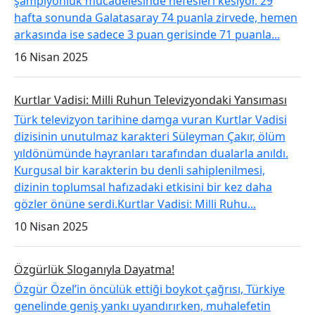
şampiyonluk mücadelesinde nefesleri kesiyor. 29
hafta sonunda Galatasaray 74 puanla zirvede, hemen
arkasında ise sadece 3 puan gerisinde 71 puanla...
16 Nisan 2025
Kurtlar Vadisi: Milli Ruhun Televizyondaki Yansıması
Türk televizyon tarihine damga vuran Kurtlar Vadisi
dizisinin unutulmaz karakteri Süleyman Çakır, ölüm
yıldönümünde hayranları tarafından dualarla anıldı.
Kurgusal bir karakterin bu denli sahiplenilmesi,
dizinin toplumsal hafızadaki etkisini bir kez daha
gözler önüne serdi.Kurtlar Vadisi: Milli Ruhu...
10 Nisan 2025
Özgürlük Sloganıyla Dayatma!
Özgür Özel’in öncülük ettiği boykot çağrısı, Türkiye
genelinde geniş yankı uyandırırken, muhalefetin