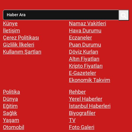
Künye
Namaz Vakitleri
İletişim
Hava Durumu
Çerez Politikası
Eczaneler
Gizlilik İlkeleri
Puan Durumu
Kullanım Şartları
Döviz Kurları
Altın Fiyatları
Kripto Fiyatları
E-Gazeteler
Ekonomik Takvim
Politika
Rehber
Dünya
Yerel Haberler
Eğitim
İstanbul Haberleri
Sağlık
Biyografiler
Yaşam
TV
Otomobil
Foto Galeri