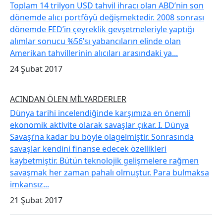
Toplam 14 trilyon USD tahvil ihracı olan ABD’nin son
dönemde alıcı portföyü değişmektedir. 2008 sonrası
dönemde FED’in çeyreklik gevşetmeleriyle yaptığı
alımlar sonucu %56’sı yabancıların elinde olan
Amerikan tahvillerinin alıcıları arasındaki ya...
24 Şubat 2017
​ACINDAN ÖLEN MİLYARDERLER
Dünya tarihi incelendiğinde karşımıza en önemli
ekonomik aktivite olarak savaşlar çıkar. I. Dünya
Savaşı’na kadar bu böyle olagelmiştir. Sonrasında
savaşlar kendini finanse edecek özellikleri
kaybetmiştir. Bütün teknolojik gelişmelere rağmen
savaşmak her zaman pahalı olmuştur. Para bulmaksa
imkansız...
21 Şubat 2017