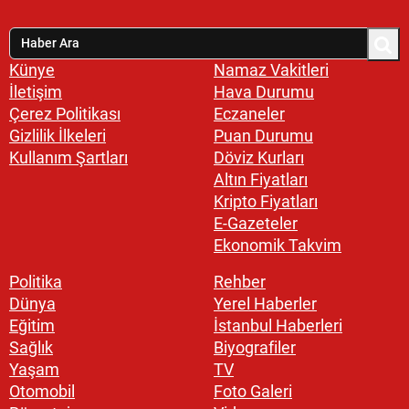
Künye
Namaz Vakitleri
İletişim
Hava Durumu
Çerez Politikası
Eczaneler
Gizlilik İlkeleri
Puan Durumu
Kullanım Şartları
Döviz Kurları
Altın Fiyatları
Kripto Fiyatları
E-Gazeteler
Ekonomik Takvim
Politika
Rehber
Dünya
Yerel Haberler
Eğitim
İstanbul Haberleri
Sağlık
Biyografiler
Yaşam
TV
Otomobil
Foto Galeri