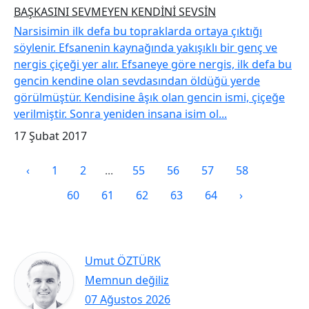
​BAŞKASINI SEVMEYEN KENDİNİ SEVSİN
Narsisimin ilk defa bu topraklarda ortaya çıktığı
söylenir. Efsanenin kaynağında yakışıklı bir genç ve
nergis çiçeği yer alır. Efsaneye göre nergis, ilk defa bu
gencin kendine olan sevdasından öldüğü yerde
görülmüştür. Kendisine âşık olan gencin ismi, çiçeğe
verilmiştir. Sonra yeniden insana isim ol...
17 Şubat 2017
‹
1
2
...
55
56
57
58
59
60
61
62
63
64
›
Umut ÖZTÜRK
Memnun değiliz
07 Ağustos 2026