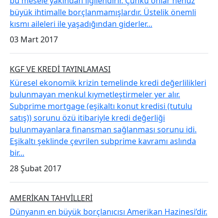
bu mesele yakından ilgilendirir. Çünkü onlar henüz
büyük ihtimalle borçlanmamışlardır. Üstelik önemli
kısmı aileleri ile yaşadığından giderler...
03 Mart 2017
​KGF VE KREDİ TAYINLAMASI
Küresel ekonomik krizin temelinde kredi değerlilikleri
bulunmayan menkul kıymetleştirmeler yer alır.
Subprime mortgage (eşikaltı konut kredisi (tutulu
satış)) sorunu özü itibariyle kredi değerliği
bulunmayanlara finansman sağlanması sorunu idi.
Eşikaltı şeklinde çevrilen subprime kavramı aslında
bir...
28 Şubat 2017
​AMERİKAN TAHVİLLERİ
Dünyanın en büyük borçlanıcısı Amerikan Hazinesi’dir.