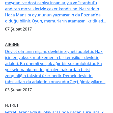
meydanı ve dost canlısı insanlarıyla ve İstanbul’u
andıran mozaikleriyle çeker kendisine. Nasreddin
Hoca Mansıbı oyununun yazmasının da Poznan’da
olduğu bilinir. Oyun, memurların atamasını kritik ed...
07 Şubat 2017
​AIRBNB
Devlet olmanın nişanı, devletin ziyneti adalettir. Hak
için en yüksek mahkemenin bir temsilidir devletin
adaleti. Bu önemli ve çok ağır bir sorumluluktur. En
yüksek mahkemede görülen haklardan birisi
zenginliğin taksimi üzerinedir. Demek devletin
tahsilatları da adaletin konusudur.Geçtiğimiz yıllard...
03 Şubat 2017
FETRET
Fetret, Arapça’da iki olay arasında geçen süre, aralık