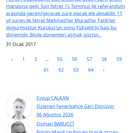
manasına gelir. Son fetret 15 Temmuz ile referandum
arasında geçen/geçecek süre olarak ele alınabilir. 11
yıl süren ilk fetret Mehmed’ler Murad’lar Fatih’ler
doğurmuştur. Kuruluş’un sonu Yükseliş’in başı bu
dönemdir. Böyle dönemleri aşmak güçtür...
31 Ocak 2017
‹
1
2
...
55
56
57
58
59
60
61
62
63
64
›
Eyyup ÇALKAN
Özlenen Fenerbahçe Geri Dönüyor
06 Ağustos 2026
Osman BABUCCİ
Bordo-Mavili tarihin en büyük imzası…