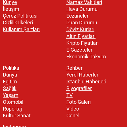
Künye
Namaz Vakitleri
İletişim
Hava Durumu
Çerez Politikası
Eczaneler
Gizlilik İlkeleri
Puan Durumu
Kullanım Şartları
Döviz Kurları
Altın Fiyatları
Kripto Fiyatları
E-Gazeteler
Ekonomik Takvim
Politika
Rehber
Dünya
Yerel Haberler
Eğitim
İstanbul Haberleri
Sağlık
Biyografiler
Yaşam
TV
Otomobil
Foto Galeri
Röportaj
Video
Kültür Sanat
Genel
Instagram