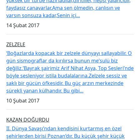
yüksek bir türbe hazırladılar,Giritliler, hepsi yalancıdır,
faydasız canavarlar.Ama sen ölmedin, canlısın ve
varsın sonsuza kadar,Senin içi...
14 Şubat 2017
​ZELZELE
‘Boğazlarda kopacak bir zelzele dünyayı sallayabilir. O
gün sismograflar da kırılırsa bunun me’sulü biz
değiliz.’Bayrak şairimiz Arif Nihat Asya, Top Sesleri’nde
böyle sesleniyor istila budalalarına.Zelzele sessiz ve
saklı bir gücün öfkesidir. Bu güç arzın merkezinde
sürekli yanan külhandır. Bu gibi...
10 Şubat 2017
​KAZAN DOĞURDU
II. Dünya Savaşı’ndan kendisini kurtarmış en özel
şehirlerden birisi Poznan’dır. Bu küçük şehir küçük