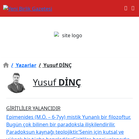
/
Yazarlar
/
Yusuf DİNÇ
Yusuf
DİNÇ
​GİRİTLİLER YALANCIDIR
Epimenides (M.Ö. – 6-7yy) mistik Yunanlı bir filozoftur.
Bugün çok bilinen bir paradoksla ilişkilendirilir.
Paradoksun kaynağı teolojiktir.‘Senin için kutsal ve